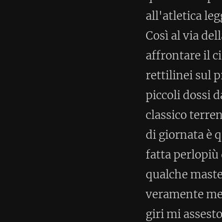
veramente merce rara. In gara 
giri mi assesto sul mio ritmo c
quattordicesima posizione, qua
molto buona. Nella mia categori
loro seconda corsa di giornata. 
qui vicino di 7km, partita due
assoluto. Non contenti si sono p
arrivare primo e terzo di catego
piace molto e ogni tanto correre 
abisso tra chi come me corre per
dati del mio garmin
qui
.
< Post successivo
Nessun commento (espandi 