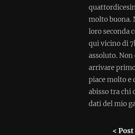
Pubblicato:
16 Gennaio 2012
Tools per la Corsa
Invido
© 2009 - 2026 - Igor Run for
invido.it
. All rights reserved.