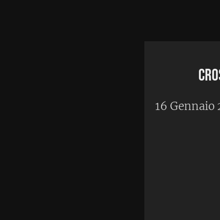
Home
•
A
Cross al Prater
16 Gennaio 2012
D
omenica 15 gennaio ho pa
cross, una campestre vici
sullo sfondo nella prima 