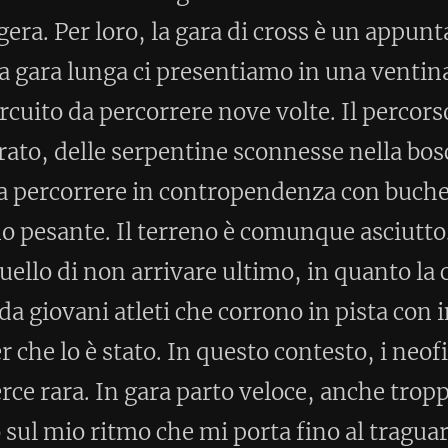
parto veloce, anche troppo e dopo due
he mi porta fino al traguardo in
rto di categoria con una media di 4:08
a, il primo e il terzo hanno concluso la
Entrambi sono riusciti a correre la gara
 ore prima, arrivando anche secondo
resentati alla mia gara di cross per
ria. In ogni modo la gara di cross mi
coi più forti ti fa capire che c'è un
 hobby e chi corre per vincere le gare. I
Home
Post precedente >
per commentare)