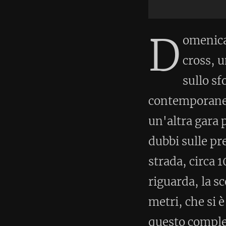
contemporaneamente, a circa 30
un'altra gara podistica su asfal
dubbi sulle preferenze dei corrid
strada, circa 100 iscritti per tu
riguarda, la scelta è caduta su
metri, che si è svolta presso il
questo complesso si allenano i 
all'atletica leggera. Per loro, 
Così al via della gara lunga ci
affrontare il circuito da percorr
rettilinei sul prato, delle serp
piccoli dossi da percorrere in 
classico terreno pesante. Il te
di giornata è quello di non arr
fatta perlopiù da giovani atleti
qualche master che lo è stato. I