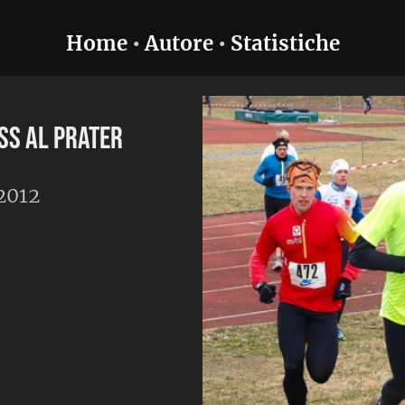
utore
•
Statistiche
rtecipato alla mia seconda gara di
no allo stadio del Prater, che si vede
foto. Interessante il fatto che,