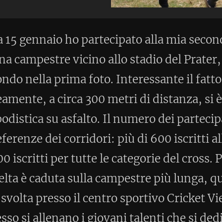
0 metri di distanza, si è svolta
to. Il numero dei partecipanti non lascia
ori: più di 600 iscritti alla corsa su
tte le categorie del cross. Per quanto mi
lla campestre più lunga, quella di 9350
 centro sportivo Cricket Vienna. In
giovani talenti che si dedicano
la gara di cross è un appuntamento fisso.
 presentiamo in una ventina, pronti per
ere nove volte. Il percorso è fatto di
entine sconnesse nella boschetto e dei
contropendenza con buche a piacere, il
rreno è comunque asciutto. L'obbiettivo
ivare ultimo, in quanto la concorrenza è
 che corrono in pista con in aggiunta
n questo contesto, i neofiti podisti sono