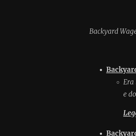
Backyard a Wagendorf
1
Era la mia ultima poss
e dopo dieci giri non c
Leggi tutto
Backyard a Frankenmar
Backyard a Loosdorf
8 G
Backyard a Ternberg
1 G
Backyard in Amstetten: 
Vienna maratona
21 Apri
Eisbärlauf 3 - Mezza Ma
Eisbärlauf 2 - Mezza M
Nuova stagione
30 Genna
Eisbärlauf 1 - Mezza Ma