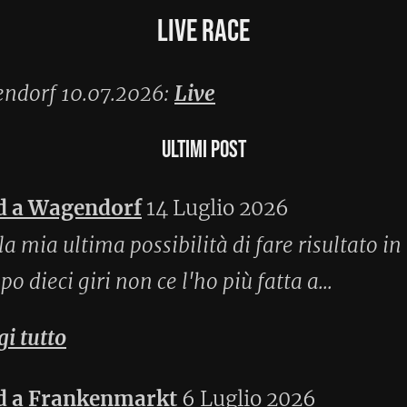
4 Luglio 2026
ibilità di fare risultato in una Backyard
e l'ho più fatta a...
kt
6 Luglio 2026
iugno 2026
iugno 2026
la ragione
25 Aprile 2026
le 2026
ratona
19 Marzo 2026
aratona
22 Febbraio 2026
io 2026
ratona
19 Gennaio 2026