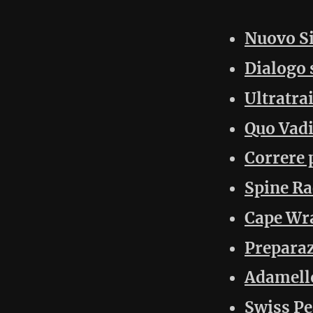
Wien Rundumadum
Backyard il debutto
Badwater Ultramarathon
Maratoneta
AdamelloGara (6)
Backyard (15)
Gedanken (34)
MaratonaGara (33)
Swiss Peaks (5)
UltraGara (61)
WRU (12)