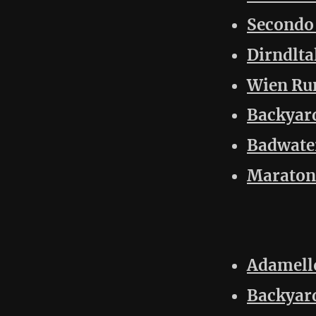
Tutti i miei post si trovano in 
Aggiornato:
14 Luglio 2026 - 23:48
Tools per la Corsa
Invido
© 2009 - 2026 - Igor Run for
invido.it
. All rights reserved.