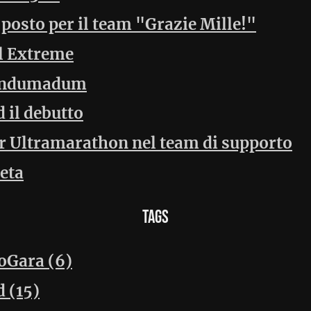
questo
archivio