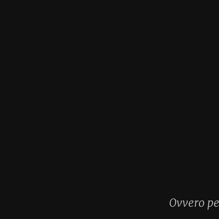
Home
•
A
Ig
Per caso, un br
Ovvero perché mi alleno cos
Backyard Wagendorf 10.07.202