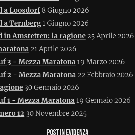
mbre 2025
st in Evidenza
i per iniziare
m "Grazie Mille!"