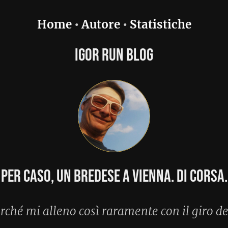
utore
•
Statistiche
or Run Blog
edese a Vienna. Di corsa.
ì raramente con il giro della civetta
Live Race
6:
Live
Ultimi post