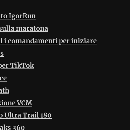
 nel team di supporto
Tags
Archivio