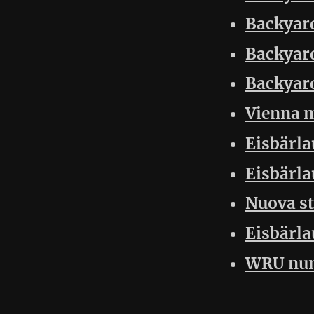
WRU numero 12
30 Nove
Po
Nuovo Sito IgorRun
Dialogo sulla maratona
Ultratrail i comandament
Quo Vadis
Correre per TikTok
Spine Race
Cape Wrath
Preparazione VCM
Adamello Ultra Trail 180
Swiss Peaks 360
Secondo posto per il tea
Dirndltal Extreme