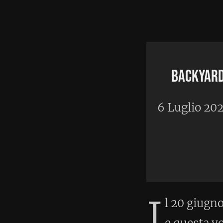
Home
•
A
Backyard a Frankenmar
6 Luglio 2026
I
l 20 giugno ho partecipato
e questa volta la spalla mi 
Sul nuovo percorso non sono 
cominciato ad avere problemi gi
Nonostante questo, anche grazi