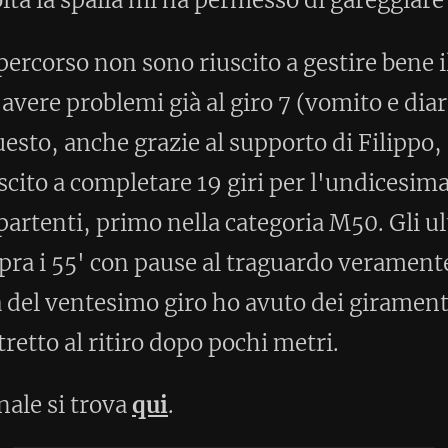
 19 giri per l'undicesima posizione
ella categoria M50. Gli ultimi dodici
se al traguardo veramente ridotte al
ro ho avuto dei giramenti di testa e
opo pochi metri.