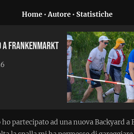
utore
•
Statistiche
kt
 ad una nuova Backyard a Frankenmarkt
ha permesso di gareggiare fino in fondo.
riuscito a gestire bene il caldo ed ho
à al giro 7 (vomito e diarrea).
e al supporto di Filippo, sono