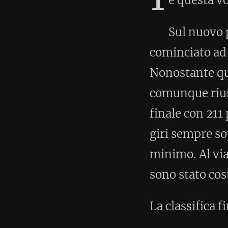
comunque riuscito a completare
finale con 211 partenti, primo n
giri sempre sopra i 55' con pau
minimo. Al via del ventesimo gi
sono stato costretto al ritiro d
La classifica finale si trova
qui
.