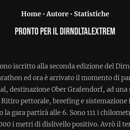
utore
•
Statistiche
 il Dirndltalextrem
a seconda edizione del Dirndtal Extreme
rrivato il momento di partire. Vado nel
 Ober Grafendorf, ad una settantina di
 breefing e sistemazione in branda.
lle 6. Sono 111 i chilometri da
livello positivo. Avrò il tempo per
Home
Post precedente >
per commentare)