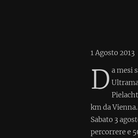
Home
•
A
Pronto per
1 Agosto 2013
D
a mesi sono iscritto all
Ultramarathon ed ora è a
Pielachtal, destinazione
km da Vienna. Ritiro pettorale,
Sabato 3 agosto la gara partirà a
percorrere e 5000 i metri di dis
contarli.
< Post successivo
Nessun commento (espandi 