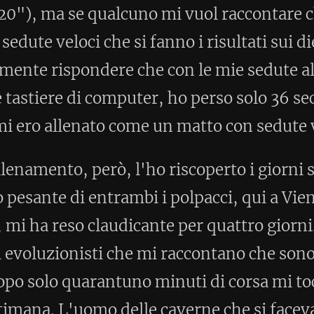
ome un matto con sedute veloci.
 l'ho riscoperto i giorni successivi,
mbi i polpacci, qui a Vienna direbbero
icante per quattro giorni. Chissà cosa
he mi raccontano che sono nato per
uno minuti di corsa mi tocca stare
lle caverne che si faceva un bel
scorpacciava per tre settimane, non è che
rare. Avesse ripreso con un giro di tre
a dietro a qualche gazzella senza però
 una settimana di digiuno forzato da
e di recuperare almeno la camminata
ica da bollire. E la cucina vegana
one, che però ora si vanta di essere la
a.