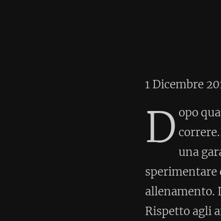
Home
•
A
Ripartenza
1 Dicembre 2014
D
opo qualche settimana di
correre. Nessun manuale 
una gara come prima sed
sperimentare cosa voglia dire g
allenamento. L'ho fatto nella g
Rispetto agli anni passati, la p
scadente (41':20"), ma se qual
le ripetute e le sedute veloci che
posso candidamente rispondere 
telecomando e tastiere di comp