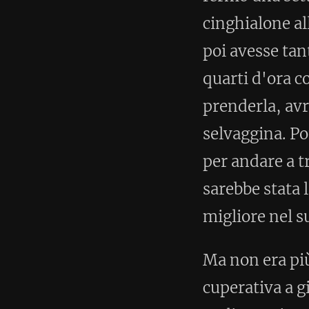
Ma non era più semplice quando 
cuperativa a giocare a carte, in
realizzare i propri obiettivi?
< Post successivo
Nessun commento (espandi 
Pubblicato:
1 Dicembre 2014
Tools per la Corsa
Invido
© 2009 - 2026 - Igor Run for
invido.it
. All rights reserved.