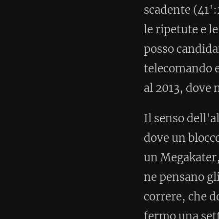
al 2013, dove mi ero allenato c
Il senso dell'allenamento, però,
dove un blocco pesante di entra
un Megakater, mi ha reso claud
ne pensano gli evoluzionisti c
correre, che dopo solo quarant
fermo una settimana. L'uomo de
cinghialone alla brace e se lo 
poi avesse tante cartucce da spa
quarti d'ora correndo a manett
prenderla, avrebbe voluto dire
selvaggina. Poteva solo sperar
per andare a trovare qualche ort
sarebbe stata la logica conclusi
migliore nel supportare la cors