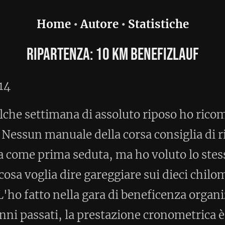
utore
•
Statistiche
: 10 Km Benefizlauf
 assoluto riposo ho ricominciato a
della corsa consiglia di riprendere con
uta, ma ho voluto lo stesso
areggiare sui dieci chilometri senza
ara di beneficenza organizzata dai FdL.
restazione cronometrica è stata la più
cuno mi vuol raccontare che è solo con
 si fanno i risultati sui diecimila, gli
che con le mie sedute alternative di
uter, ho perso solo 36 secondi rispetto