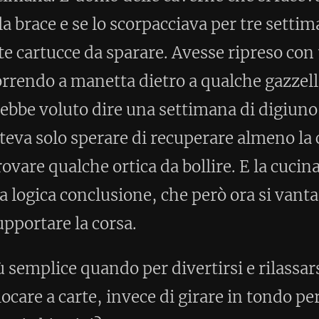
per divertirsi e rilassarsi si andava in
vece di girare in tondo per cercare di
Home
Post precedente >
per commentare)