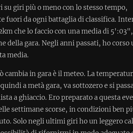
dei chilometri percorsi in una sei ore,
ettato, 70,309Km finale. Una media
uta per 6 ore.
gara