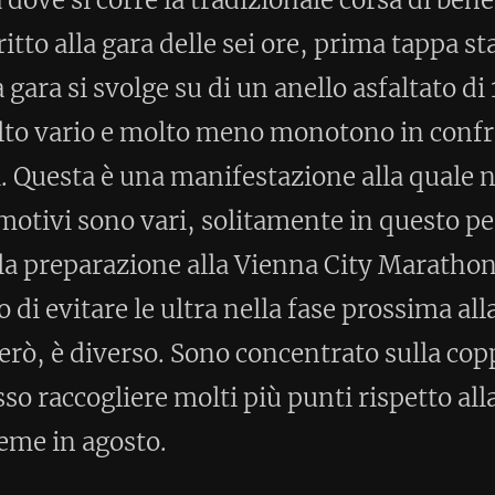
, solitamente in questo periodo sono
 alla Vienna City Marathon (VCM) ed ho
tra nella fase prossima alla maratona.
no concentrato sulla coppa ultra, e in
lti più punti rispetto alla gara del
specifica per questa gara e neanche
igenerante prima della gara, mentre in
to più sulla preparazione alla VCM.
 di tenere i lunghi sulle tre ore, di
ella sei ore, che però era abbastanza
la sei ore avendola corsa solo una volta
 per me, il ritmo da tenere in gara.