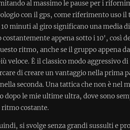
 con una media di 5':03", un valore che
gli anni passati, ho corso un paio di
è il meteo. La temperatura a
a, va sottozero e si passa dal nuvoloso,
ro preparato a questa eventualità e gli
rse, in condizioni ben più peggiori, mi
ltimi giri ho un leggero calo, più che
fornirmi in modo adeguato e anche il non
timo giro è emblematico. Al penultimo
nza per farne un altro, invece mi trovo
 lo speaker che fa il count-down: -6,
me non mai per terminare il
con un tempo totale davvero inconsueto
a decima posizione finale, la prima di