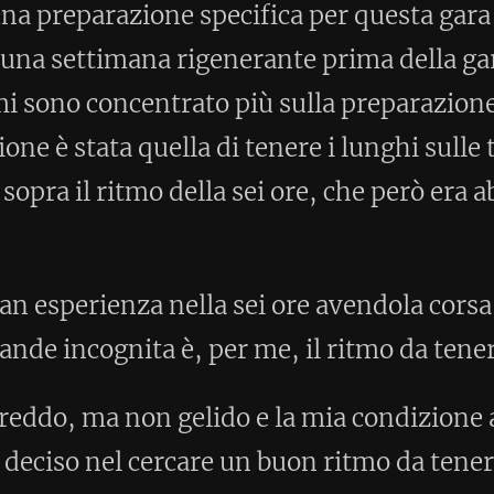
lido e la mia condizione attuale, alla
re un buon ritmo da tenere costante per
imo le pause per i rifornimenti. Anche
, come riferimento uso il tabellone
o significano una media di 5':15". I
ppena sotto i 10', così decido di tenere
e se il gruppo appena davanti a me è
assico modo aggressivo di affrontare
un vantaggio nella prima parte da
a tattica che non è nel mio repertorio,
time ultra, dove sono sempre andato
senza grandi sussulti e problemi,
eno con lo stesso tempo,
aglia di classifica. Interessante il