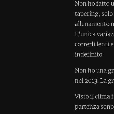
Visto il clima freddo, ma non ge
partenza sono deciso nel cerca
tutta la gara limitando al mass
se indosso l'orologio con il gps
ufficiale, dove 10 minuti al gir
primi giri sono costantemente a
esattamente questo ritmo, anch
decisamente più veloce. È il cl
una sei ore: cercare di creare 
amministrare nella seconda. Un
ancora di meno dopo le mie ul
alla ricerca del ritmo costante.
La mia gara, quindi, si svolge 
macinando giri su giri più o m
completamente fuori da ogni batt