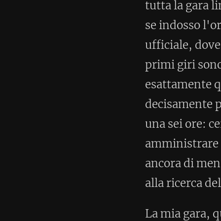
passaggio ai 42km che lo faccio
ho letto alla fine della gara. Ne
VCM con questa media.
Quello che però cambia in gara 
mezzogiorno, quindi a metà gar
ad una neve mista a ghiaccio. E
allenamenti delle settimane sco
sono stati d'aiuto. Solo negli u
altro per l'impossibilità di ri
controllare bene il ritmo. L'ul
penso di avere tempo a sufficie
a pochi metri dal traguardo con
-5. Così mi tocca sprintare co
trentasettesimo e ultimo giro 
di 5h:59':59". Questo mi vale l