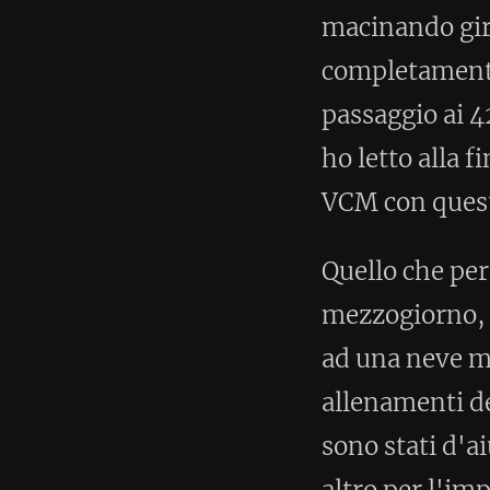
categoria e anche il mio record 
ottenendo un ottimo, ed inasp
complessiva di 5':07" al km ten
La classifica finale si trova
qui
.
Seconda ora di 