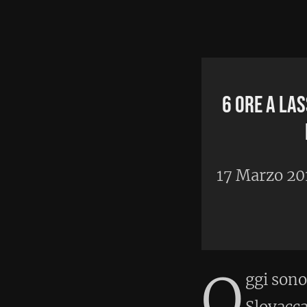
Home
•
A
6 ore a Lassee. Caduto il 
dei 70km
17 Marzo 2018
O
ggi sono a Lassee, una pic
Slovacca dove si corre la
sono iscritto alla gara de
coppa ultra. La gara si svolge su
percorso è molto vario e molto
anelli più corti. Questa è una 