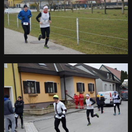
ente peggiorato
Home
Post precedente >
per commentare)