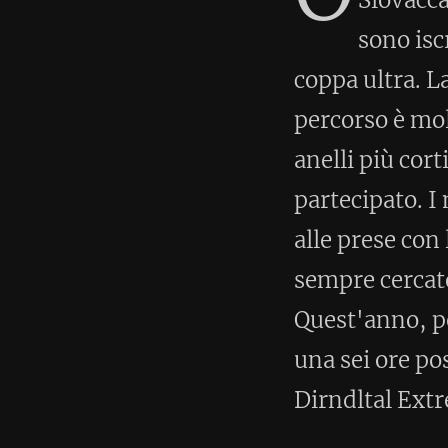
partecipato. I motivi sono vari
alle prese con la preparazione
sempre cercato di evitare le ul
Quest'anno, però, è diverso. So
una sei ore posso raccogliere mo
Dirndltal Extreme in agosto.
Non ho fatto una preparazione 
tapering, solo una settimana r
allenamento mi sono concentra
L'unica variazione è stata quella
correrli lenti e sopra il ritmo d
indefinito.
Non ho una gran esperienza nel
nel 2013. La grande incognita è,