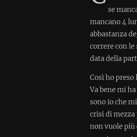
data della partenza e dello spet
Così ho preso la mia gamba des
Va bene mi ha riposto. Le ho ch
sono io che mi preoccupo troppo d
crisi di mezza preparazione, o 
non vuole più correre con me. È
voce tremante a dire che non le
al freddo, che le fa male e che l
magari con la tv che emette suon
lì non ho detto nulla, poi ho fa
vieni a dire così e da quanto t
mi ha risposto. Allora ho detto 
a fare una corsa ed è venuta anc
tutta l'uscita senza mai dare s
qualche momento mi ha fatto qu