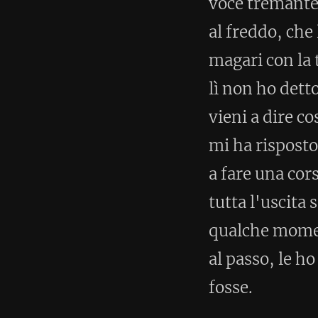
al passo, le ho messo la mano s
fosse.
Sul sito del prof. Satt c'è la ta
settimana che non seguirò.
< Post successivo
Nessun commento (espandi 
Pubblicato:
3 Marzo 2015
Tools per la Corsa
Invido
© 2009 - 2026 - Igor Run for
invido.it
. All rights reserved.