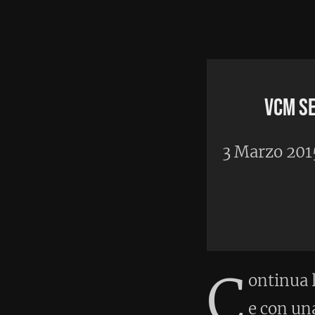
Home
•
A
VCM sempre in gamba
3 Marzo 2015
C
ontinua la mia preparazi
e con una sorprendente 
se manca ancora una vita 
mancano 4 lunghe settimane e 6
abbastanza degli allenamenti m
correre con le scarpe vere, no