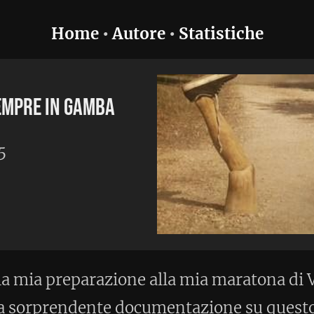
utore
•
Statistiche
one alla mia maratona di Vienna (VCM)
documentazione su questo blog. Anche
alla partenza, il sito VCM riporta che
 interminabili giorni, ne ho un po'
entali. Così ho deciso di cominciare a
n curandomi dell'abisso che manca alla