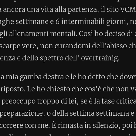
tro dell' overtrainig.
tra e le ho detto che dovevamo parlare.
iesto che cos'è che non va tra noi, se
i lei, se è la fase critica della della
della settima settimana e infine perché
 rimasta in silenzio, poi ha iniziato con
 va di uscire quattro volte la settimana
e piace di più stare distesa sul divano,
i simili a cronache calcistiche. Lì per
tto una scenata, con il classico e me lo
empo dura questa storia. Più di due mesi
basta, ho sbattuto la porta e sono uscito
he lei, senza protestare. Si è sorbita
egni di sconforto o turbamento, solo in
alche allusione, allora l'ho aspettata