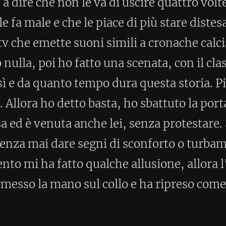
ul collo e ha ripreso come se nulla
bella degli allenamenti della prossima
Home
Post precedente >
per commentare)